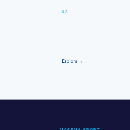
03
Storebook
Esplora →
— MASEMA SPORT