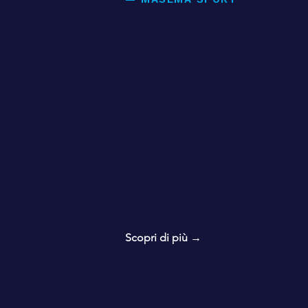
Lo stesso appro
allo sport.
Scopri di più →