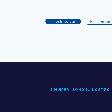
I nostri servizi
Parliamone
— I NUMERI SONO IL NOSTRO
Una rete costru