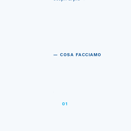
— COSA FACCIAMO
Tre leve per il 
01
Servizi