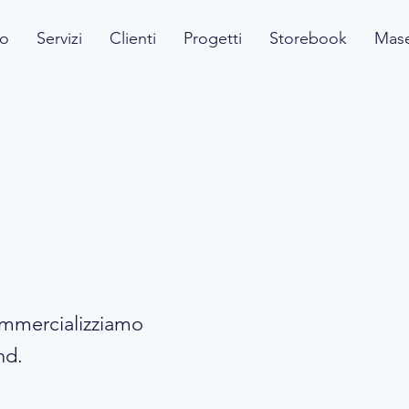
mo
Servizi
Clienti
Progetti
Storebook
Mas
o fianco
iluppo
ommercializziamo
nd.