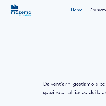
Home
Chi sia
Al vostr
nello sv
Da vent'anni gestiamo e c
spazi retail al fianco dei bra