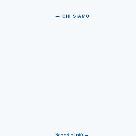
— CHI SIAMO
L'unica realtà 
retail.
Scopri di più →